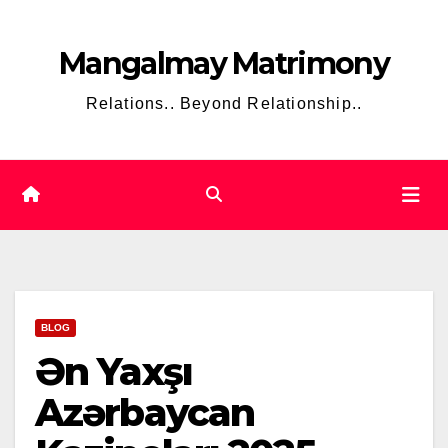
Skip
to
Mangalmay Matrimony
content
Relations.. Beyond Relationship..
BLOG
Ən Yaxşı
Azərbaycan