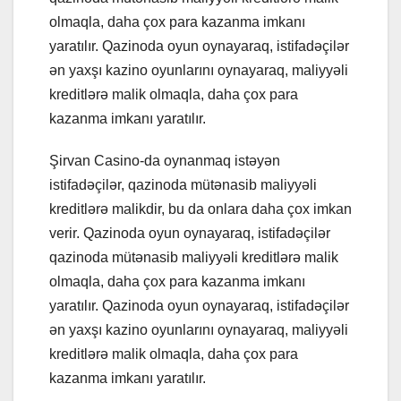
olmaqla, daha çox para kazanma imkanı
yaratılır. Qazinoda oyun oynayaraq, istifadəçilər
ən yaxşı kazino oyunlarını oynayaraq, maliyyəli
kreditlərə malik olmaqla, daha çox para
kazanma imkanı yaratılır.
Şirvan Casino-da oynanmaq istəyən
istifadəçilər, qazinoda mütənasib maliyyəli
kreditlərə malikdir, bu da onlara daha çox imkan
verir. Qazinoda oyun oynayaraq, istifadəçilər
qazinoda mütənasib maliyyəli kreditlərə malik
olmaqla, daha çox para kazanma imkanı
yaratılır. Qazinoda oyun oynayaraq, istifadəçilər
ən yaxşı kazino oyunlarını oynayaraq, maliyyəli
kreditlərə malik olmaqla, daha çox para
kazanma imkanı yaratılır.