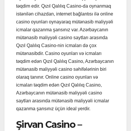
təqdim edir. Qızıl Qalılıq Casino-da oynanmaq
istənilən cihazdan, internet bağlantısı ilə online
casino oyunları oynayaraq mütənasib maliyyəli
icmalar qazanma şansınız var. Azərbaycanın
mütənasib maliyyəli casino saytları arasında
Qızıl Qalılıq Casino-nin icmaları də çox
mütənasibdir. Casino oyunları və icmaları
təqdim edən Qızıl Qalılıq Casino, Azərbaycanın
mütənasib maliyyəli casino səhifələrinin biri
olaraq tanınır. Online casino oyunları və
icmaları təqdim edən Qızıl Qalılıq Casino,
Azərbaycanın mütənasib maliyyəli casino
saytları arasında mütənasib maliyyəli icmalar
qazanma şansınız üçün ideal yerdir.
Şirvan Casino –