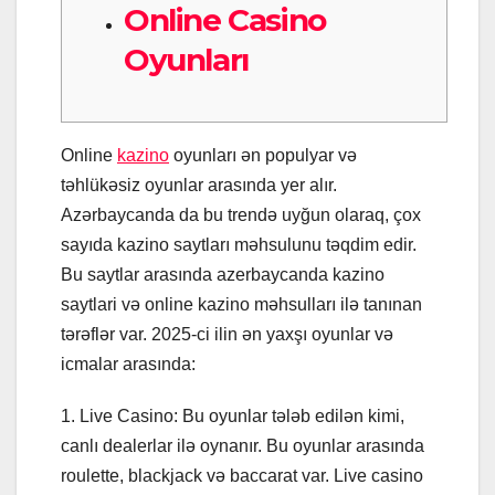
Online Casino
Oyunları
Online
kazino
oyunları ən populyar və
təhlükəsiz oyunlar arasında yer alır.
Azərbaycanda da bu trendə uyğun olaraq, çox
sayıda kazino saytları məhsulunu təqdim edir.
Bu saytlar arasında azerbaycanda kazino
saytlari və online kazino məhsulları ilə tanınan
tərəflər var. 2025-ci ilin ən yaxşı oyunlar və
icmalar arasında:
1. Live Casino: Bu oyunlar tələb edilən kimi,
canlı dealerlar ilə oynanır. Bu oyunlar arasında
roulette, blackjack və baccarat var. Live casino