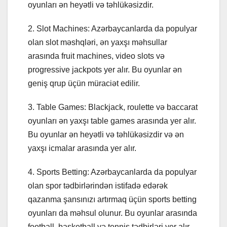
oyunları ən heyətli və təhlükəsizdir.
2. Slot Machines: Azərbaycanlarda da populyar
olan slot məshqləri, ən yaxşı məhsullar
arasında fruit machines, video slots və
progressive jackpots yer alır. Bu oyunlar ən
geniş qrup üçün müraciət edilir.
3. Table Games: Blackjack, roulette və baccarat
oyunları ən yaxşı table games arasında yer alır.
Bu oyunlar ən heyətli və təhlükəsizdir və ən
yaxşı icmalar arasında yer alır.
4. Sports Betting: Azərbaycanlarda da populyar
olan spor tədbirlərindən istifadə edərək
qazanma şansınızı artırmaq üçün sports betting
oyunları da məhsul olunur. Bu oyunlar arasında
football, basketball və tennis tədbirləri yer alır.