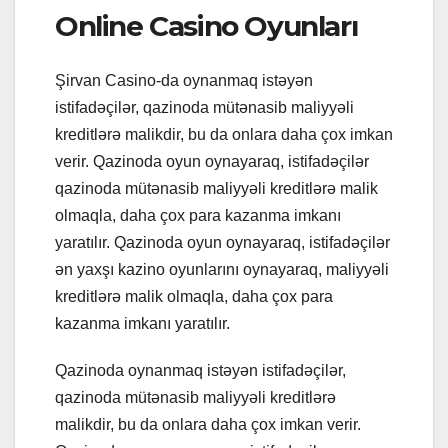
Online Casino Oyunları
Şirvan Casino-da oynanmaq istəyən
istifadəçilər, qazinoda mütənasib maliyyəli
kreditlərə malikdir, bu da onlara daha çox imkan
verir. Qazinoda oyun oynayaraq, istifadəçilər
qazinoda mütənasib maliyyəli kreditlərə malik
olmaqla, daha çox para kazanma imkanı
yaratılır. Qazinoda oyun oynayaraq, istifadəçilər
ən yaxşı kazino oyunlarını oynayaraq, maliyyəli
kreditlərə malik olmaqla, daha çox para
kazanma imkanı yaratılır.
Qazinoda oynanmaq istəyən istifadəçilər,
qazinoda mütənasib maliyyəli kreditlərə
malikdir, bu da onlara daha çox imkan verir.