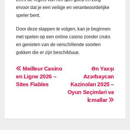
ervoor dat je een veilige en verantwoordelijke
speler bent.
Door deze stappen te volgen, kan je beginnen
met spelen op een online casino zonder cruks
en genieten van de verschillende soorten
gokken die er zijn beschikbaar.
Post
Meilleur Casino
Ən Yaxşı
en Ligne 2026 –
Azərbaycan
navigation
Sites Fiables
Kazinoları 2025 –
Oyun Seçimləri və
İcmallar