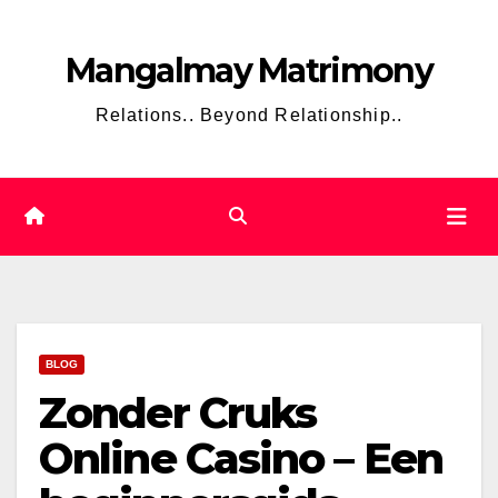
Skip
to
Mangalmay Matrimony
content
Relations.. Beyond Relationship..
BLOG
Zonder Cruks
Online Casino – Een