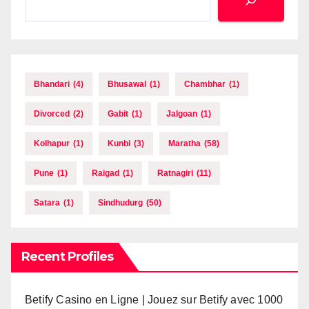
Bhandari
(4)
Bhusawal
(1)
Chambhar
(1)
Divorced
(2)
Gabit
(1)
Jalgoan
(1)
Kolhapur
(1)
Kunbi
(3)
Maratha
(58)
Pune
(1)
Raigad
(1)
Ratnagiri
(11)
Satara
(1)
Sindhudurg
(50)
Recent Profiles
Betify Casino en Ligne | Jouez sur Betify avec 1000