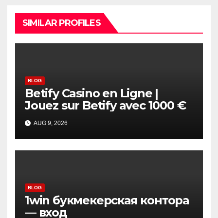
SIMILAR PROFILES
BLOG
Betify Casino en Ligne |
Jouez sur Betify avec 1000 €
AUG 9, 2026
BLOG
1win букмекерская контора
— вход