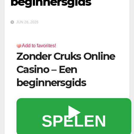
beginnersgids
JUN 26, 2026
Add to favorites!
Zonder Cruks Online
Casino – Een
beginnersgids
▶️
SPELEN