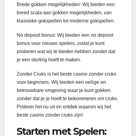
Brede gokken mogelijkheden: Wij bieden een
breed scala aan gokken mogelijkheden, van
klassieke gokspellen tot moderne gokspellen.
No deposit bonus: Wij bieden een no deposit
bonus voor nieuwe spelers, zodat je kunt
proberen wat wij te bieden hebben zonder dat
je een storting hoeft te maken.
Zonder Cruks is het beste casino zonder cruks
voor beginners. Wij bieden een veilige en
betrouwbare omgeving waar je kunt gokken
zonder dat je je hoeft te bekommeren om cruks.
Probeer het nu uit en ontdek waarom wij het
beste casino zonder cruks zijn!
Starten met Spelen: