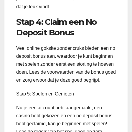
dat je leuk vindt.
Stap 4: Claim een No
Deposit Bonus
Veel online goksite zonder cruks bieden een no
deposit bonus aan, waardoor je kunt beginnen
met spelen zonder eerst een storting te hoeven
doen. Lees de voorwaarden van de bonus goed
en zorg ervoor dat je deze goed begrijpt.
Stap 5: Spelen en Genieten
Nu je een account hebt aangemaakt, een
casino hebt gekozen en een no deposit bonus
hebt geclaimd, kan je beginnen met spelen!
Lees de regels van het spel goed en zorg