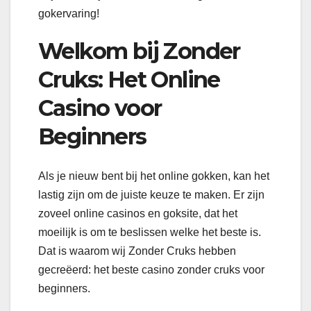
gokervaring!
Welkom bij Zonder
Cruks: Het Online
Casino voor
Beginners
Als je nieuw bent bij het online gokken, kan het
lastig zijn om de juiste keuze te maken. Er zijn
zoveel online casinos en goksite, dat het
moeilijk is om te beslissen welke het beste is.
Dat is waarom wij Zonder Cruks hebben
gecreëerd: het beste casino zonder cruks voor
beginners.